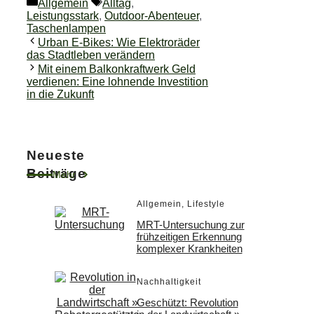
Kategorien
Schlagwörter
Allgemein
Alltag
,
Leistungsstark
,
Outdoor-Abenteuer
,
Taschenlampen
Urban E-Bikes: Wie Elektroräder
das Stadtleben verändern
Mit einem Balkonkraftwerk Geld
verdienen: Eine lohnende Investition
in die Zukunft
Neueste
Beiträge
Mehr
Allgemein
,
Lifestyle
MRT-Untersuchung zur
frühzeitigen Erkennung
komplexer Krankheiten
Nachhaltigkeit
Geschützt: Revolution