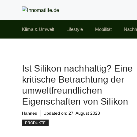
Zum
Inhalt
springen
Klima & Umwelt
Lifestyle
Mobilität
Nachha
Ist Silikon nachhaltig? Eine
kritische Betrachtung der
umweltfreundlichen
Eigenschaften von Silikon
Hannes
Updated on:
27. August 2023
PRODUKTE